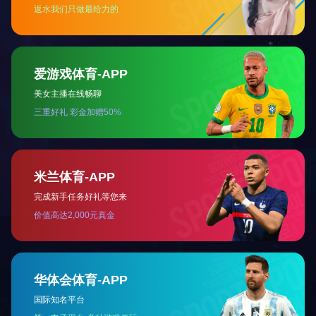
网站首页
公司简介
产品中心
公司新闻
版权所有 Copyright © 2018
om
咨询热线：0371-658617
网址：/
地址：郑州市金水区经
豫ICP备2021030725号
营业执
|
|
|
|
|
|
|
|
|
米兰（中国）体育·官方网站
华体会体育
开云在线