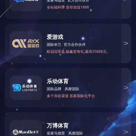
来源
【来源：新华社】
11月4日,《成人健康体检项目推荐指引（2025年版）》
公布
，旨在进
根据指引，健康体检是指通过医学手段和方法对受检者进行身体检查
入伍、结婚登记等国家规定的专项体检，基本公共卫生服务项目提供
指引主要包括健康体检自测问卷、基本体检项目、慢性病风险筛查项