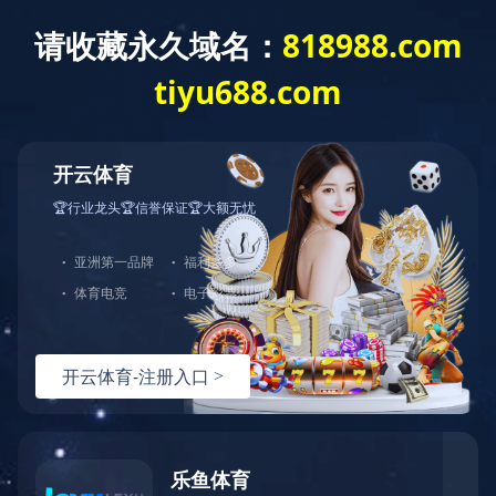
网站首页
关于我们
产品中心