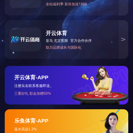
基本健康状况，对疾病风险进行初步评估；基本体检项目包括体格检
基本体检项目的基础上，结合健康体检自测问卷，对存在心脑血管疾
深度检查项目。
上一篇：
防寒润燥 适量进补
下一篇：
立冬后重在“养神”
相关新闻
2018-06-21
关于网购菲得欣的通告...
相关产品
妇康
小儿腹泻贴
小儿咳喘保健贴
华体会官方网页